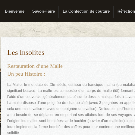
Bienvenue
Savoir-Faire
La Confection de couture
Réfection
Les Insolites
Restauration d’une Malle
Un peu Histoire :
La Malle, le mot date du XIe siècle, est issu du francique malha (ou malaha
signifiant besace. La malle est composée d’un corps de malle (fût) fermant 
l’aide d’un couvercle, généralement placé sur le dessus mais parfois à l’avant
La malle dispose d’une poignée de chaque côté (avec 3 poignées on appell
cela une malle valise et avec une poignée une valise). De tout temps l’homm
a eu besoin de se déplacer en emportant ses affaires lors de ses voyages. 
l’origine les malles sont bombées car le huchier (ouvrier d’un malletier) copiai
tout simplement la forme bombée des coffres pour leur conférer une meilleur
solidité.