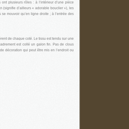
 ont plusieurs rôles : à l’intérieur d’une pièce
an (signifie d’ailleurs « adorable bouclier »), les
 se mouvoir qu’en ligne droite ; à l’entrée des
férent de chaque coté. Le tissu est tendu sur une
cadrement est collé un galon fin. Pas de clous
 de décoration qui peut être mis en l’endroit ou