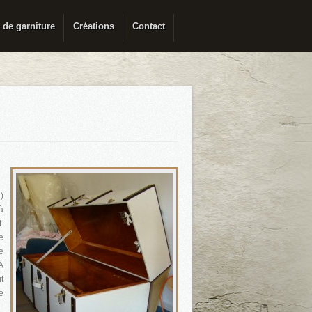
 de garniture
Créations
Contact
)
à
.
e
e
À
t
e