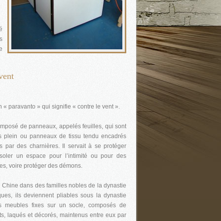
é
s
e
vent
 « paravanto » qui signifie « contre le vent ».
mposé de panneaux, appelés feuilles, qui sont
s plein ou panneaux de tissu tendu encadrés
s par des charnières. Il servait à se protéger
 isoler un espace pour l’intimité ou pour des
ques, voire protéger des démons.
 Chine dans des familles nobles de la dynastie
es, ils deviennent pliables sous la dynastie
es meubles fixes sur un socle, composés de
s, laqués et décorés, maintenus entre eux par