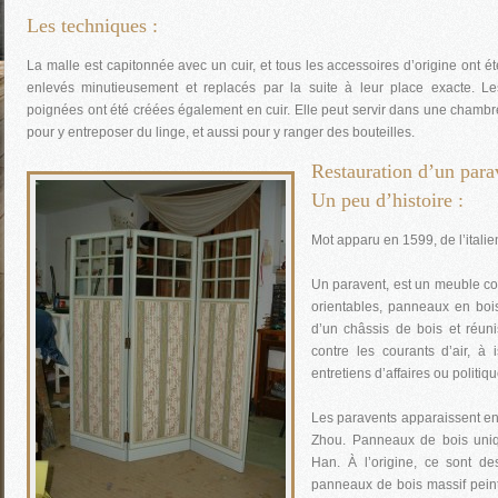
Les techniques :
La malle est capitonnée avec un cuir, et tous les accessoires d’origine ont ét
enlevés minutieusement et replacés par la suite à leur place exacte. Le
poignées ont été créées également en cuir. Elle peut servir dans une chambr
pour y entreposer du linge, et aussi pour y ranger des bouteilles.
Restauration d’un para
Un peu d’histoire :
Mot apparu en 1599, de l’italien
Un paravent, est un meuble co
orientables, panneaux en boi
d’un châssis de bois et réuni
contre les courants d’air, à
entretiens d’affaires ou politi
Les paravents apparaissent en
Zhou. Panneaux de bois uniqu
Han. À l’origine, ce sont d
panneaux de bois massif peint